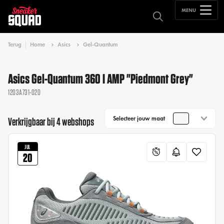
MENU
Terug
Home
Asics
Gel-Quantum
Asics Gel-Quantum 360 I AMP "Piedmont Grey"
1203A731-020
Selecteer jouw maat
Verkrijgbaar bij 4 webshops
JUL
20