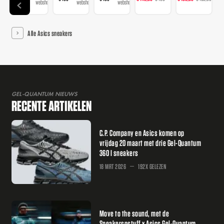
webshops
webshops
webshops
webshops
we
Alle Asics sneakers
GEL-QUANTUM NIEUWS
RECENTE ARTIKELEN
C.P. Company en Asics komen op
vrijdag 20 maart met drie Gel-Quantum
360 I sneakers
18 MRT 2026
192X GELEZEN
Move to the sound, met de
Sneakersnstuff x Asics Gel-Quantum