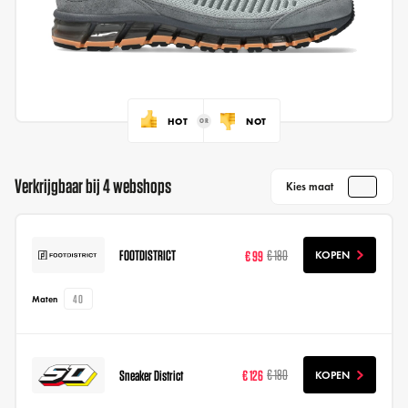
HOT
NOT
Verkrijgbaar bij 4 webshops
Kies maat
FOOTDISTRICT
€ 99
€ 180
KOPEN
40
Maten
Sneaker District
€ 126
€ 180
KOPEN