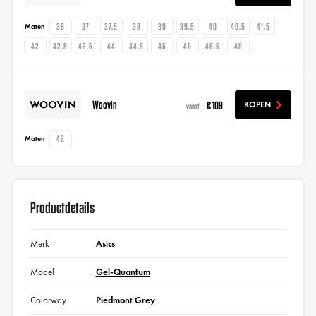
36
37
37.5
38
39
39.5
40
40.5
41.5
Maten
42
42.5
43.5
44
44.5
45
46
46.5
48
Woovin
€ 109
KOPEN
vanaf
42
Maten
Productdetails
Merk
Asics
Model
Gel-Quantum
Colorway
Piedmont Grey