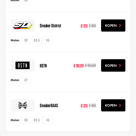
40
Maten
Sneaker District
€ 126
€ 180
KOPEN
38
39.5
45
Maten
BSTN
€ 116,99
€ 194,99
KOPEN
42
Maten
SneakerBAAS
€ 126
€ 180
KOPEN
38
39.5
45
Maten