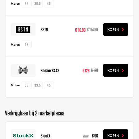
38
39.5
45
Maten
BSTN
€ 116,99
€ 194,99
KOPEN
42
Maten
SneakerBAAS
€ 126
€ 180
KOPEN
38
39.5
45
Maten
Verkrijgbaar bij 2 marketplaces
StockX
€ 96
KOPEN
vanaf