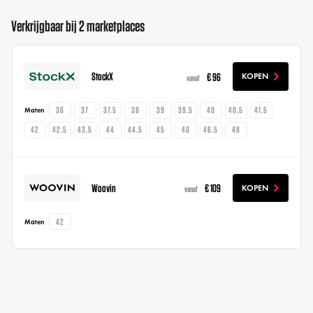
Verkrijgbaar bij 2 marketplaces
StockX
€ 96
KOPEN
vanaf
36
37
37.5
38
39
39.5
40
40.5
41.5
Maten
42
42.5
43.5
44
44.5
45
46
46.5
48
Woovin
€ 109
KOPEN
vanaf
42
Maten