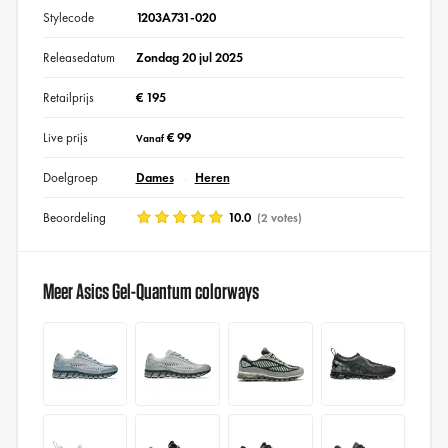
Stylecode
1203A731-020
Releasedatum
Zondag 20 jul 2025
Retailprijs
€ 195
Live prijs
€ 99
Vanaf
Doelgroep
Dames
Heren
Beoordeling
10.0
(2 votes)
Meer Asics Gel-Quantum colorways