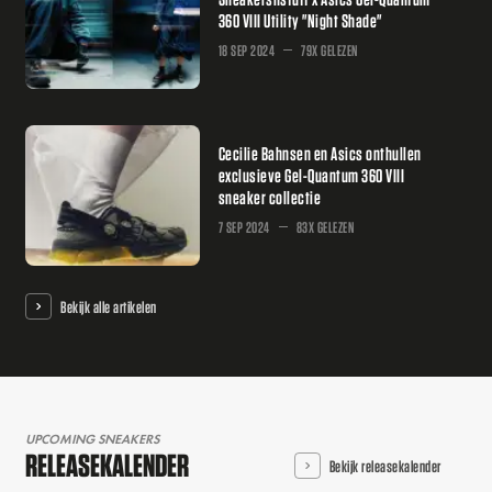
360 VIII Utility "Night Shade"
18 SEP 2024
79X GELEZEN
Cecilie Bahnsen en Asics onthullen
exclusieve Gel-Quantum 360 VIII
sneaker collectie
7 SEP 2024
83X GELEZEN
Bekijk alle artikelen
UPCOMING SNEAKERS
RELEASEKALENDER
Bekijk releasekalender