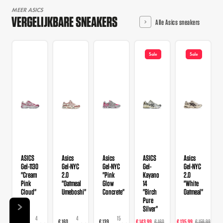
MEER ASICS
VERGELIJKBARE SNEAKERS
Alle Asics sneakers
Sale
Sale
ASICS
Asics
Asics
ASICS
Asics
Gel-1130
Gel-NYC
Gel-NYC
Gel-
Gel-NYC
"Cream
2.0
"Pink
Kayano
2.0
Pink
"Oatmeal
Glow
14
"White
Cloud"
Umeboshi"
Concrete"
"Birch
Oatmeal"
Pure
Silver"
4
4
15
22
20
€ 109
€ 160
€ 139
€ 143,99
€ 160
€ 135,99
€ 159,99
€ 