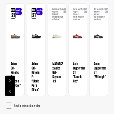
Releasedatum
Releasedatum
Releasedatum
AUG
AUG
Coming
Coming
Aangekondigd
Aangekondigd
Aangekondi
nog niet
nog niet
nog niet
soon
soon
21
21
bekend
bekend
bekend
Releasedatum
Releasedatum
Releasedatum
onbekend
onbekend
onbekend
Asics
Asics
MADNESS
Asics
Asics
Gel-
Gel-
x Asics
Leggerezza
Leggerezza
Kinetic
Kinetic
Gel-
ST
ST
Fr
Fr
Kayano
"Classic
"Midnight"
"Cocoa
"Black
12.1
Red"
Powder"
Pure
Silver"
Bekijk releasekalender