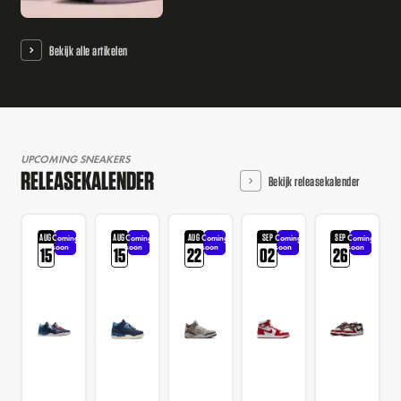
Bekijk alle artikelen
UPCOMING SNEAKERS
RELEASEKALENDER
Bekijk releasekalender
AUG
AUG
AUG
SEP
SEP
Coming
Coming
Coming
Coming
Coming
soon
soon
soon
soon
soon
15
15
22
02
26