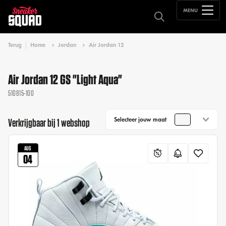
MENU
Terug
Home
Jordan
Air Jordan 12
Air Jordan 12 GS "Light Aqua"
510815-100
Selecteer jouw maat
Verkrijgbaar bij 1 webshop
AUG
04