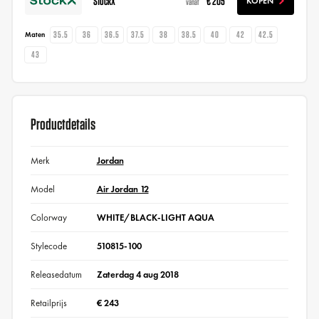
StockX
€ 205
KOPEN
vanaf
35.5
36
36.5
37.5
38
38.5
40
42
42.5
Maten
43
Productdetails
Merk
Jordan
Model
Air Jordan 12
Colorway
WHITE/BLACK-LIGHT AQUA
Stylecode
510815-100
Releasedatum
Zaterdag 4 aug 2018
Retailprijs
€ 243