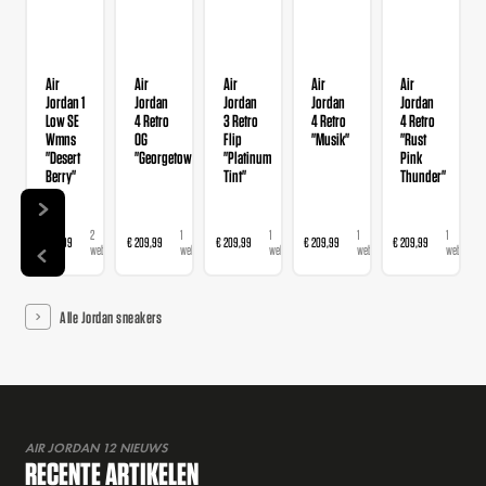
Air
Air
Air
Air
Air
Jordan 1
Jordan
Jordan
Jordan
Jordan
Low SE
4 Retro
3 Retro
4 Retro
4 Retro
Wmns
OG
Flip
"Musik"
"Rust
"Desert
"Georgetown"
"Platinum
Pink
Berry"
Tint"
Thunder"
2
1
1
1
1
€ 139,99
€ 209,99
€ 209,99
€ 209,99
€ 209,99
webshops
webshop
webshop
webshop
webshop
Alle Jordan sneakers
AIR JORDAN 12 NIEUWS
RECENTE ARTIKELEN