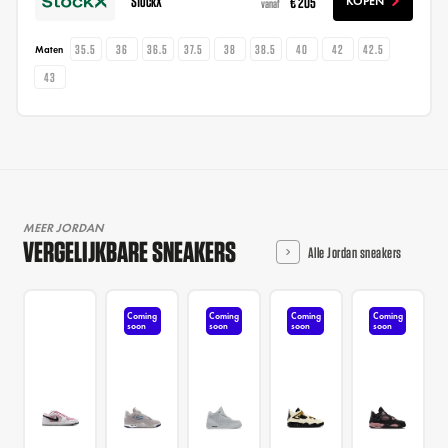
StockX
€ 205
KOPEN
vanaf
35.5
36
36.5
37.5
38
38.5
40
42
42.5
Maten
43
MEER JORDAN
VERGELIJKBARE SNEAKERS
Alle Jordan sneakers
Coming
Coming
Coming
Coming
soon
soon
soon
soon