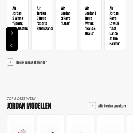
Air
Air
Air
Air
Air
Jordan
Jordan
Jordan
Jordan 1
Jordan 1
3 Wmns
3 Retro
3 Retro
Retro
Retro
"Sports
"Sports
"Laser"
Wmns
Low OG
Renaissance"
Renaissance"
"Nails &
"Last
Grails"
Dance
At The
Garden"
Bekijk releasekalender
TOP 5 DEZE WEEK
JORDAN MODELLEN
Alle Jordan sneakers