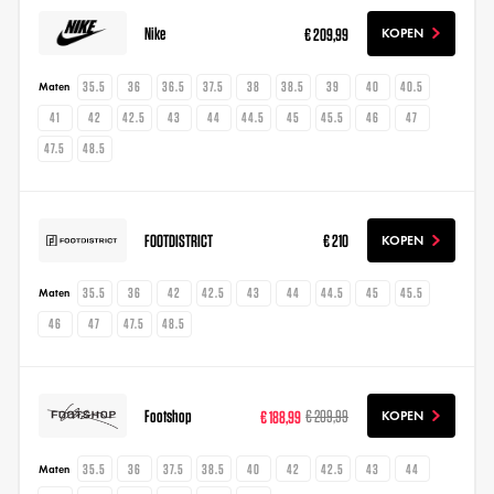
Nike
€ 209,99
KOPEN
35.5
36
36.5
37.5
38
38.5
39
40
40.5
Maten
41
42
42.5
43
44
44.5
45
45.5
46
47
47.5
48.5
FOOTDISTRICT
€ 210
KOPEN
35.5
36
42
42.5
43
44
44.5
45
45.5
Maten
46
47
47.5
48.5
Footshop
€ 188,99
€ 209,99
KOPEN
35.5
36
37.5
38.5
40
42
42.5
43
44
Maten