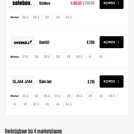
Solebox
€ 188,99
€ 209,99
KOPEN
36.5
38.5
39
40
40.5
Maten
Overkill
€ 209
KOPEN
37.5
38
38.5
39
40
40.5
41
42
Maten
Slam Jam
€ 210
KOPEN
35.5
36
36.5
37.5
38
38.5
39
40
40.5
Maten
41
42
42.5
43
44
44.5
Verkrijgbaar bij 4 marketplaces