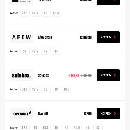
37.5
38.5
40
42.5
Maten
Afew Store
€ 209,99
KOPEN
39
40.5
42
44
Maten
Solebox
€ 188,99
€ 209,99
KOPEN
36.5
38.5
39
40
40.5
Maten
Overkill
€ 209
KOPEN
37.5
38
38.5
39
40
40.5
41
42
Maten