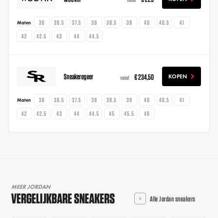
36
36.5
37.5
38
38.5
39
40
40.5
41
Maten
42
42.5
43
44
44.5
Sneakeregeer
€ 234,50
KOPEN
vanaf
36
36.5
37.5
38
38.5
39
40
40.5
41
Maten
42
42.5
43
44
44.5
45
45.5
46
MEER JORDAN
VERGELIJKBARE SNEAKERS
Alle Jordan sneakers