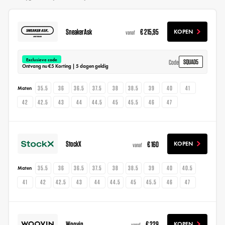
SneakerAsk
€ 215,95
KOPEN
vanaf
Exclusieve code
SQUAD5
Code
Ontvang nu €5 Korting | 5 dagen geldig
35.5
36
36.5
37.5
38
38.5
39
40
41
Maten
42
42.5
43
44
44.5
45
45.5
46
47
StockX
€ 160
KOPEN
vanaf
35.5
36
36.5
37.5
38
38.5
39
40
40.5
Maten
41
42
42.5
43
44
44.5
45
45.5
46
47
Woovin
€ 229
KOPEN
vanaf