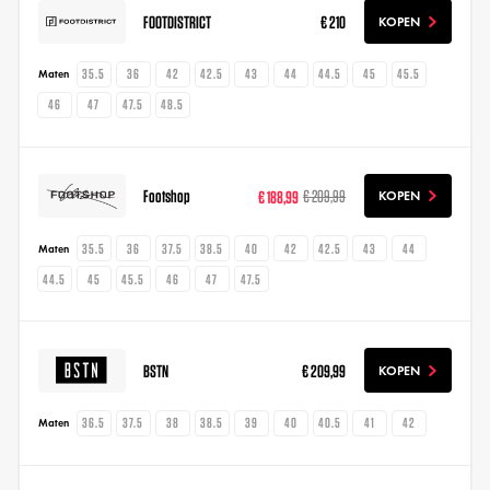
FOOTDISTRICT
€ 210
KOPEN
35.5
36
42
42.5
43
44
44.5
45
45.5
Maten
46
47
47.5
48.5
Footshop
€ 188,99
€ 209,99
KOPEN
35.5
36
37.5
38.5
40
42
42.5
43
44
Maten
44.5
45
45.5
46
47
47.5
BSTN
€ 209,99
KOPEN
36.5
37.5
38
38.5
39
40
40.5
41
42
Maten