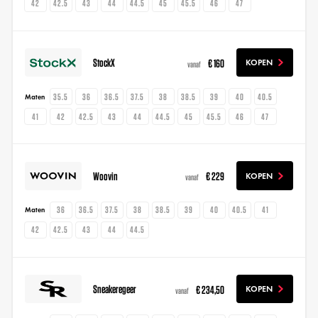
42
42.5
43
44
44.5
45
45.5
46
47
StockX
€ 160
KOPEN
vanaf
35.5
36
36.5
37.5
38
38.5
39
40
40.5
Maten
41
42
42.5
43
44
44.5
45
45.5
46
47
Woovin
€ 229
KOPEN
vanaf
36
36.5
37.5
38
38.5
39
40
40.5
41
Maten
42
42.5
43
44
44.5
Sneakeregeer
€ 234,50
KOPEN
vanaf