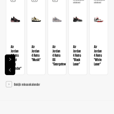
onbekend
onbekend
Air
Air
Air
Air
Air
Jordan
Jordan
Jordan
Jordan
Jordan
4 Retro
4 Retro
4 Retro
4 Retro
4 Retro
"Rust
"Musik"
OG
"Black
"White
Pink
"Georgetown"
Laser"
Laser"
Thunder"
Bekijk releasekalender