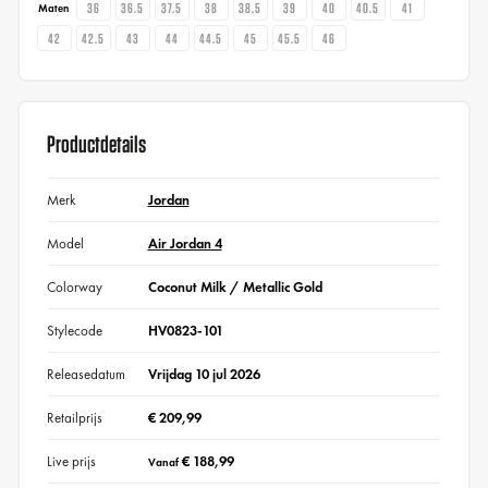
36
36.5
37.5
38
38.5
39
40
40.5
41
Maten
42
42.5
43
44
44.5
45
45.5
46
Productdetails
Merk
Jordan
Model
Air Jordan 4
Colorway
Coconut Milk / Metallic Gold
Stylecode
HV0823-101
Releasedatum
Vrijdag 10 jul 2026
Retailprijs
€ 209,99
Live prijs
€ 188,99
Vanaf