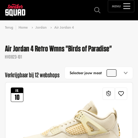
MENU
Terug
Home
Jordan
Air Jordan 4
Air Jordan 4 Retro Wmns "Birds of Paradise"
HV0823-101
Selecteer jouw maat
Verkrijgbaar bij 12 webshops
JUL
10