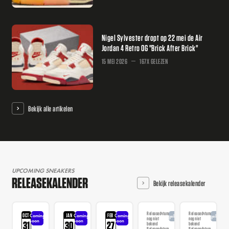
Nigel Sylvester dropt op 22 mei de Air
Jordan 4 Retro OG "Brick After Brick"
15 MEI 2026
167X GELEZEN
Bekijk alle artikelen
UPCOMING SNEAKERS
RELEASEKALENDER
Bekijk releasekalender
Releasedatum
Releasedatum
OCT
JAN
FEB
Coming
Coming
Coming
Aangekondigd
Aangekondi
nog niet
nog niet
soon
soon
soon
31
30
27
bekend
bekend
Releasedatum
Releasedatum