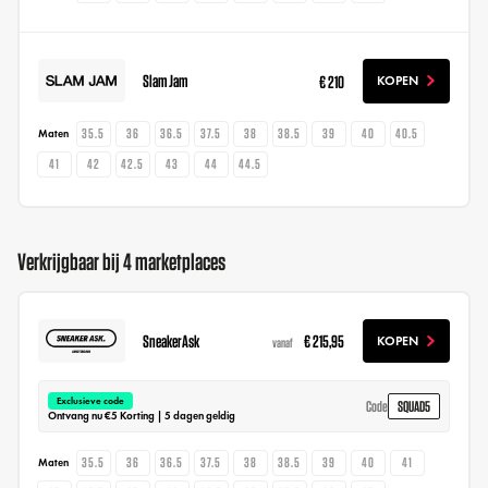
Slam Jam
€ 210
KOPEN
35.5
36
36.5
37.5
38
38.5
39
40
40.5
Maten
41
42
42.5
43
44
44.5
Verkrijgbaar bij 4 marketplaces
SneakerAsk
€ 215,95
KOPEN
vanaf
Exclusieve code
SQUAD5
Code
Ontvang nu €5 Korting | 5 dagen geldig
35.5
36
36.5
37.5
38
38.5
39
40
41
Maten