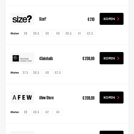
Size?
€ 210
KOPEN
38
38.5
39
40
40.5
41
42.5
Maten
43einhalb
€ 209,99
KOPEN
37.5
38.5
40
42.5
Maten
Afew Store
€ 209,99
KOPEN
39
40.5
42
44
Maten