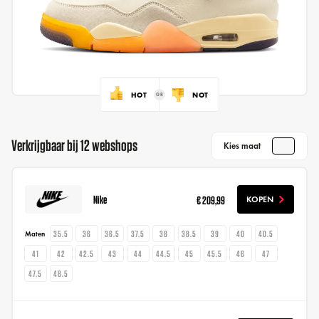
HOT
NOT
Verkrijgbaar bij 12 webshops
Kies maat
Nike
€ 209,99
KOPEN
35.5
36
36.5
37.5
38
38.5
39
40
40.5
Maten
41
42
42.5
43
44
44.5
45
45.5
46
47
47.5
48.5