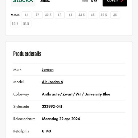
StockX
€ 98
KOPEN
vanaf
41
42
42.5
43
44
44.5
45
45.5
46
Maten
50.5
51.5
Productdetails
Merk
Jordan
Model
Air Jordan 6
Colorway
Anthracite/Zwart/Wit/University Blue
Stylecode
322992-041
Releasedatum
Maandag 22 apr 2024
Retailprijs
€ 140