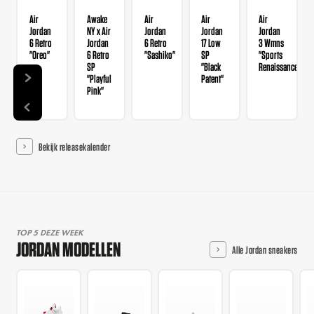
Air
Awake
Air
Air
Air
Jordan
NY x Air
Jordan
Jordan
Jordan
6 Retro
Jordan
6 Retro
17 Low
3 Wmns
"Oreo"
6 Retro
"Sashiko"
SP
"Sports
SP
"Black
Renaissance"
"Playful
Patent"
Pink"
Bekijk releasekalender
TOP 5 DEZE WEEK
JORDAN MODELLEN
Alle Jordan sneakers