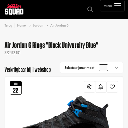
MENU
Terug
Home
Jordan
Air Jordan 6
Air Jordan 6 Rings "Black University Blue"
322992-041
Selecteer jouw maat
Verkrijgbaar bij 1 webshop
APR
22