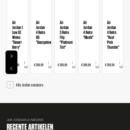
Air
Air
Air
Air
Air
Jordan 1
Jordan
Jordan
Jordan
Jordan
Low SE
4 Retro
3 Retro
4 Retro
4 Retro
Wmns
OG
Flip
"Musik"
"Rust
"Desert
"Georgetown"
"Platinum
Pink
Berry"
Tint"
Thunder"
2
1
1
1
1
€ 139,99
€ 209,99
€ 209,99
€ 209,99
€ 209,99
webshops
webshop
webshop
webshop
webshop
Alle Jordan sneakers
AIR JORDAN 6 NIEUWS
RECENTE ARTIKELEN