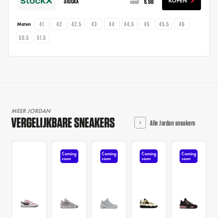
StockX
€ 98
KOPEN
vanaf
41
42
42.5
43
44
44.5
45
45.5
46
Maten
50.5
51.5
MEER JORDAN
VERGELIJKBARE SNEAKERS
Alle Jordan sneakers
Coming
Coming
Coming
Coming
soon
soon
soon
soon