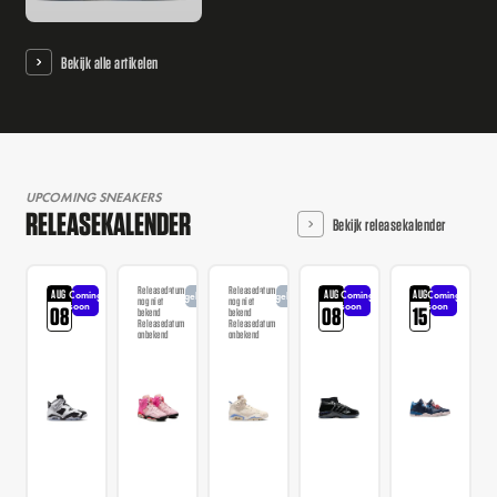
Bekijk alle artikelen
UPCOMING SNEAKERS
RELEASEKALENDER
Bekijk releasekalender
Releasedatum
Releasedatum
AUG
AUG
AUG
Coming
Coming
Coming
Aangekondigd
Aangekondigd
nog niet
nog niet
soon
soon
soon
08
08
15
bekend
bekend
Releasedatum
Releasedatum
onbekend
onbekend