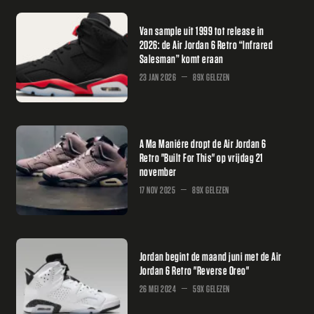
Van sample uit 1999 tot release in
2026: de Air Jordan 6 Retro “Infrared
Salesman” komt eraan
23 JAN 2026
89X GELEZEN
A Ma Maniére dropt de Air Jordan 6
Retro "Built For This" op vrijdag 21
november
17 NOV 2025
89X GELEZEN
Jordan begint de maand juni met de Air
Jordan 6 Retro "Reverse Oreo"
26 MEI 2024
59X GELEZEN