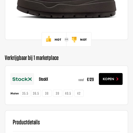
HOT
NOT
Verkrijgbaar bij 1 marketplace
StockX
€ 129
KOPEN
vanaf
35.5
36.5
38
39
40.5
42
Maten
Productdetails