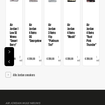
Air
Air
Air
Air
Air
Jordan 1
Jordan
Jordan
Jordan
Jordan
Low SE
4 Retro
3 Retro
4 Retro
4 Retro
Wmns
OG
Flip
"Musik"
"Rust
"Desert
"Georgetown"
"Platinum
Pink
Berry"
Tint"
Thunder"
2
1
1
1
1
€ 139,99
€ 209,99
€ 209,99
€ 209,99
€ 209,99
webshops
webshop
webshop
webshop
webshop
Alle Jordan sneakers
AIR JORDAN MULE NIEUWS