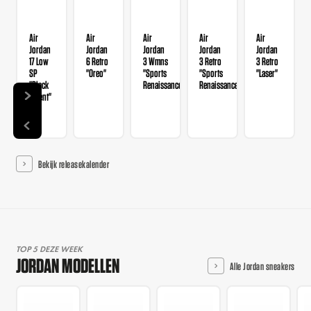
Air
Air
Air
Air
Air
Jordan
Jordan
Jordan
Jordan
Jordan
17 Low
6 Retro
3 Wmns
3 Retro
3 Retro
SP
"Oreo"
"Sports
"Sports
"Laser"
"Black
Renaissance"
Renaissance"
Patent"
Bekijk releasekalender
TOP 5 DEZE WEEK
JORDAN MODELLEN
Alle Jordan sneakers