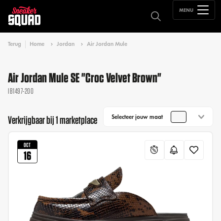
MENU
Terug
Home
Jordan
Air Jordan Mule
Air Jordan Mule SE "Croc Velvet Brown"
IB1497-200
Selecteer jouw maat
Verkrijgbaar bij 1 marketplace
OCT
16