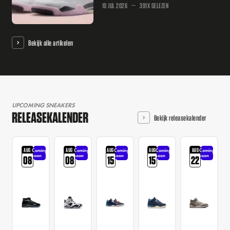
10 JUL 2026
391X GELEZEN
Bekijk alle artikelen
UPCOMING SNEAKERS
RELEASEKALENDER
Bekijk releasekalender
AUG
AUG
AUG
AUG
AUG
Coming
Coming
Coming
Coming
Coming
soon
soon
soon
soon
soon
08
08
15
15
22