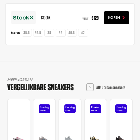
StockX
€ 129
KOPEN
vanaf
35.5
36.5
38
39
40.5
42
Maten
MEER JORDAN
VERGELIJKBARE SNEAKERS
Alle Jordan sneakers
Coming
Coming
Coming
Coming
soon
soon
soon
soon