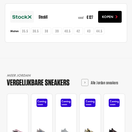
StockX
€ 127
KOPEN
vanaf
35.5
36.5
38
39
40.5
42
43
44.5
Maten
MEER JORDAN
VERGELIJKBARE SNEAKERS
Alle Jordan sneakers
Coming
Coming
Coming
Coming
soon
soon
soon
soon