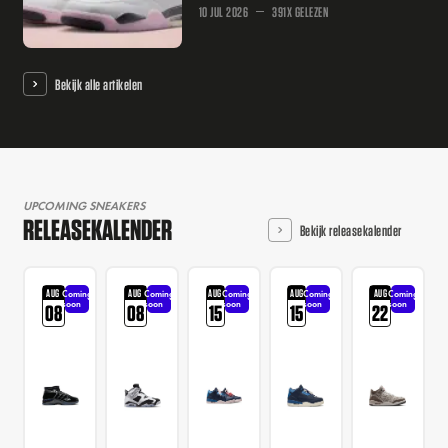
10 JUL 2026
391X GELEZEN
Bekijk alle artikelen
UPCOMING SNEAKERS
RELEASEKALENDER
Bekijk releasekalender
AUG
AUG
AUG
AUG
AUG
Coming
Coming
Coming
Coming
Coming
soon
soon
soon
soon
soon
08
08
15
15
22