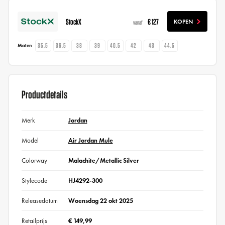
StockX
€ 127
KOPEN
vanaf
35.5
36.5
38
39
40.5
42
43
44.5
Maten
Productdetails
Merk
Jordan
Model
Air Jordan Mule
Colorway
Malachite/Metallic Silver
Stylecode
HJ4292-300
Releasedatum
Woensdag 22 okt 2025
Retailprijs
€ 149,99