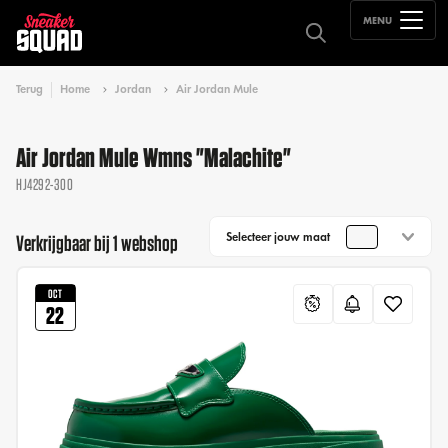
MENU
Terug
Home
Jordan
Air Jordan Mule
Air Jordan Mule Wmns "Malachite"
HJ4292-300
Selecteer jouw maat
Verkrijgbaar bij 1 webshop
OCT
22