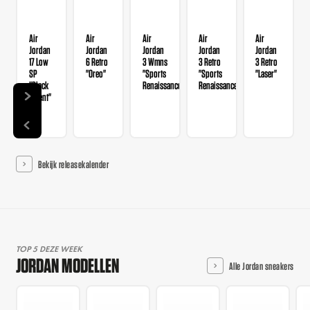
Air
Air
Air
Air
Air
Jordan
Jordan
Jordan
Jordan
Jordan
17 Low
6 Retro
3 Wmns
3 Retro
3 Retro
SP
"Oreo"
"Sports
"Sports
"Laser"
"Black
Renaissance"
Renaissance"
Patent"
Bekijk releasekalender
TOP 5 DEZE WEEK
JORDAN MODELLEN
Alle Jordan sneakers