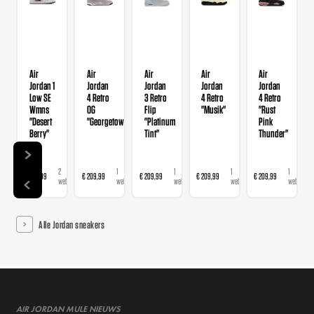
Air
Air
Air
Air
Air
Jordan 1
Jordan
Jordan
Jordan
Jordan
Low SE
4 Retro
3 Retro
4 Retro
4 Retro
Wmns
OG
Flip
"Musik"
"Rust
"Desert
"Georgetown"
"Platinum
Pink
Berry"
Tint"
Thunder"
2
1
1
1
1
€ 139,99
€ 209,99
€ 209,99
€ 209,99
€ 209,99
webshops
webshop
webshop
webshop
webshop
Alle Jordan sneakers
AIR JORDAN MULE NIEUWS