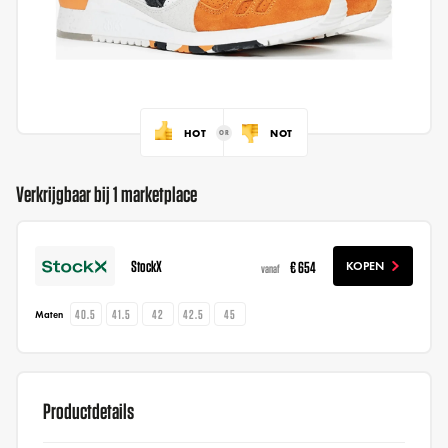
HOT
NOT
Verkrijgbaar bij 1 marketplace
StockX
€ 654
KOPEN
vanaf
40.5
41.5
42
42.5
45
Maten
Productdetails