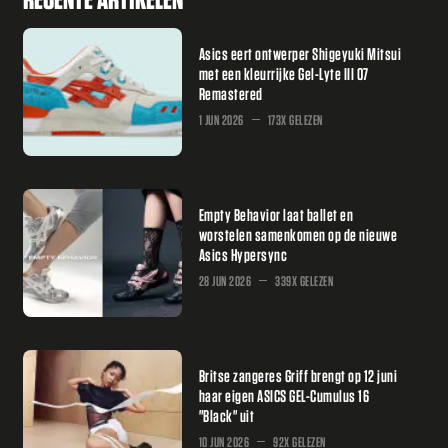
Asics eert ontwerper Shigeyuki Mitsui
met een kleurrijke Gel-Lyte III 07
Remastered
1 JUN 2026
173X GELEZEN
Empty Behavior laat ballet en
worstelen samenkomen op de nieuwe
Asics Hypersync
28 JUN 2026
339X GELEZEN
Britse zangeres Griff brengt op 12 juni
haar eigen ASICS GEL-Cumulus 16
"Black" uit
10 JUN 2026
92X GELEZEN