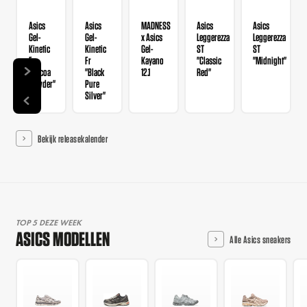
Asics
Asics
MADNESS
Asics
Asics
Gel-
Gel-
x Asics
Leggerezza
Leggerezza
Kinetic
Kinetic
Gel-
ST
ST
Fr
Fr
Kayano
"Classic
"Midnight"
"Cocoa
"Black
12.1
Red"
Powder"
Pure
Silver"
Bekijk releasekalender
TOP 5 DEZE WEEK
ASICS MODELLEN
Alle Asics sneakers