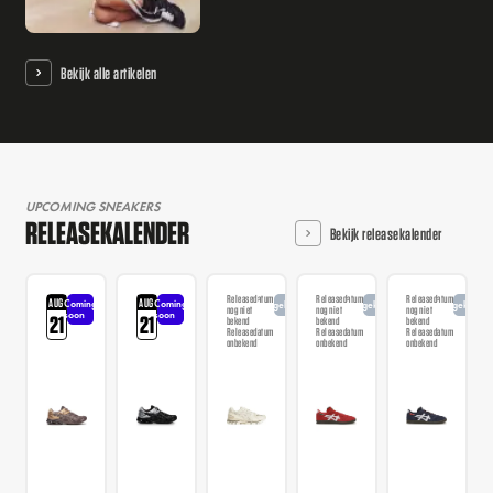
Bekijk alle artikelen
UPCOMING SNEAKERS
RELEASEKALENDER
Bekijk releasekalender
Releasedatum
Releasedatum
Releasedatum
AUG
AUG
Coming
Coming
Aangekondigd
Aangekondigd
Aangekondi
nog niet
nog niet
nog niet
soon
soon
21
21
bekend
bekend
bekend
Releasedatum
Releasedatum
Releasedatum
onbekend
onbekend
onbekend