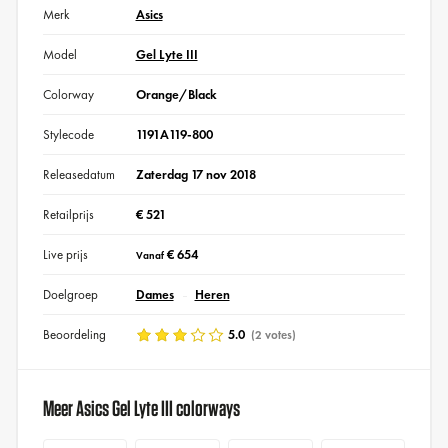
Merk
Asics
Model
Gel Lyte III
Colorway
Orange/Black
Stylecode
1191A119-800
Releasedatum
Zaterdag 17 nov 2018
Retailprijs
€ 521
Live prijs
€ 654
Vanaf
Doelgroep
Dames
Heren
Beoordeling
5.0
(2 votes)
Meer Asics Gel Lyte III colorways