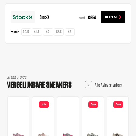
StockX
€ 654
KOPEN
vanaf
40.5
41.5
42
42.5
45
Maten
MEER ASICS
VERGELIJKBARE SNEAKERS
Alle Asics sneakers
Sale
Sale
Sale