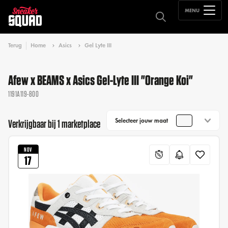
MENU
Terug
Home
Asics
Gel Lyte III
Afew x BEAMS x Asics Gel-Lyte III "Orange Koi"
1191A119-800
Selecteer jouw maat
Verkrijgbaar bij 1 marketplace
NOV
17