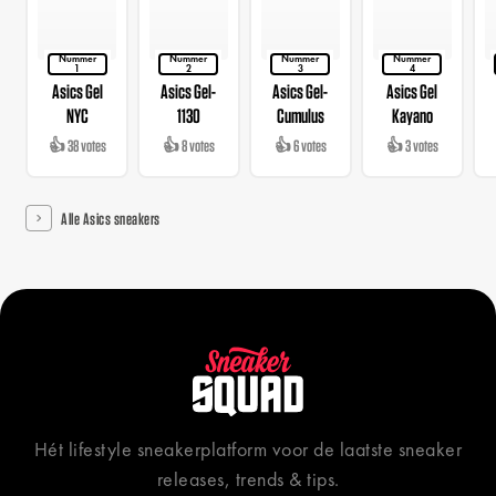
Nummer
Nummer
Nummer
Nummer
1
2
3
4
Asics Gel
Asics Gel-
Asics Gel-
Asics Gel
NYC
1130
Cumulus
Kayano
👍 38 votes
👍 8 votes
👍 6 votes
👍 3 votes
Alle Asics sneakers
Hét lifestyle sneakerplatform voor de laatste sneaker
releases, trends & tips.