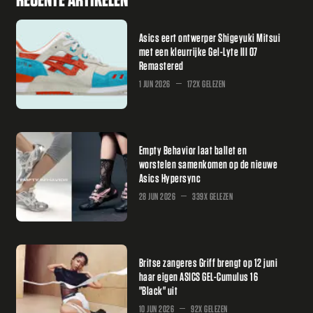
Asics eert ontwerper Shigeyuki Mitsui
met een kleurrijke Gel-Lyte III 07
Remastered
1 JUN 2026
172X GELEZEN
Empty Behavior laat ballet en
worstelen samenkomen op de nieuwe
Asics Hypersync
28 JUN 2026
339X GELEZEN
Britse zangeres Griff brengt op 12 juni
haar eigen ASICS GEL-Cumulus 16
"Black" uit
10 JUN 2026
92X GELEZEN