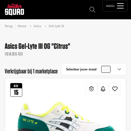
MENU
Terug
Home
Asics
Gel Lyte III
Asics Gel-Lyte III OG "Citrus"
1191A266-100
Selecteer jouw maat
Verkrijgbaar bij 1 marketplace
NOV
15