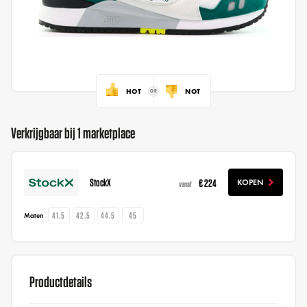
HOT
NOT
Verkrijgbaar bij 1 marketplace
StockX
€ 224
KOPEN
vanaf
41.5
42.5
44.5
45
Maten
Productdetails