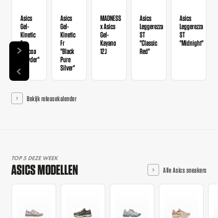
Asics
Asics
MADNESS
Asics
Asics
Gel-
Gel-
x Asics
Leggerezza
Leggerezza
Kinetic
Kinetic
Gel-
ST
ST
Fr
Fr
Kayano
"Classic
"Midnight"
"Cocoa
"Black
12.1
Red"
Powder"
Pure
Silver"
Bekijk releasekalender
TOP 5 DEZE WEEK
ASICS MODELLEN
Alle Asics sneakers