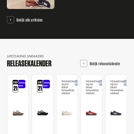
Bekijk alle artikelen
UPCOMING SNEAKERS
RELEASEKALENDER
Bekijk releasekalender
Releasedatum
Releasedatum
Releasedatum
AUG
AUG
Coming
Coming
Aangekondigd
Aangekondigd
Aangekondi
nog niet
nog niet
nog niet
soon
soon
21
21
bekend
bekend
bekend
Releasedatum
Releasedatum
Releasedatum
onbekend
onbekend
onbekend