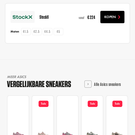
StockX
€ 224
KOPEN
vanaf
41.5
42.5
44.5
45
Maten
MEER ASICS
VERGELIJKBARE SNEAKERS
Alle Asics sneakers
Sale
Sale
Sale