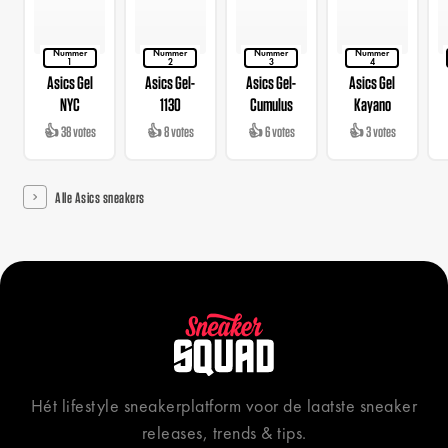
Nummer
Nummer
Nummer
Nummer
1
2
3
4
Asics Gel
Asics Gel-
Asics Gel-
Asics Gel
NYC
1130
Cumulus
Kayano
👍 38 votes
👍 8 votes
👍 6 votes
👍 3 votes
Alle Asics sneakers
Hét lifestyle sneakerplatform voor de laatste sneaker
releases, trends & tips.