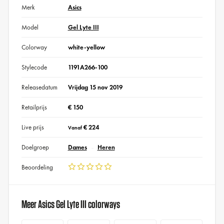
Merk
Asics
Model
Gel Lyte III
Colorway
white-yellow
Stylecode
1191A266-100
Releasedatum
Vrijdag 15 nov 2019
Retailprijs
€ 150
Live prijs
€ 224
Vanaf
Doelgroep
Dames
Heren
Beoordeling
Meer Asics Gel Lyte III colorways