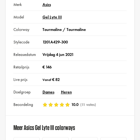
Merk
Asics
Model
Gel Lyte III
Colorway
Tourmaline / Tourmaline
Stylecode
1201A429-300
Releasedatum
Vrijdag 4 jun 2021
Retailprijs
€ 146
Live prijs
€ 82
Vanaf
Doelgroep
Dames
Heren
Beoordeling
10.0
(11 votes)
Meer Asics Gel Lyte III colorways