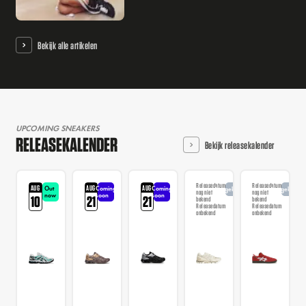
Bekijk alle artikelen
UPCOMING SNEAKERS
RELEASEKALENDER
Bekijk releasekalender
Releasedatum
Releasedatum
AUG
AUG
AUG
Out
Coming
Coming
Aangekondigd
Aangekondi
nog niet
nog niet
now
soon
soon
10
21
21
bekend
bekend
Releasedatum
Releasedatum
onbekend
onbekend