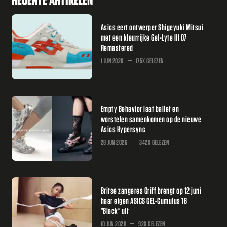
Asics eert ontwerper Shigeyuki Mitsui
met een kleurrijke Gel-Lyte III 07
Remastered
1 JUN 2026
175X GELEZEN
Empty Behavior laat ballet en
worstelen samenkomen op de nieuwe
Asics Hypersync
28 JUN 2026
342X GELEZEN
Britse zangeres Griff brengt op 12 juni
haar eigen ASICS GEL-Cumulus 16
"Black" uit
10 JUN 2026
92X GELEZEN