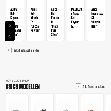
ASICS
Asics
Asics
MADNESS
Asics
Gel-
Gel-
Gel-
x Asics
Leggerezza
Kayano
Kinetic
Kinetic
Gel-
ST
20
Fr
Fr
Kayano
"Classic
"White
"Cocoa
"Black
12.1
Red"
Edamame
Powder"
Pure
Green"
Silver"
Bekijk releasekalender
TOP 5 DEZE WEEK
ASICS MODELLEN
Alle Asics sneakers