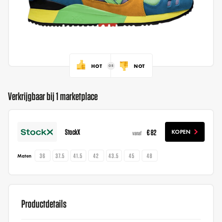
HOT
NOT
Verkrijgbaar bij 1 marketplace
StockX
€ 82
KOPEN
vanaf
36
37.5
41.5
42
43.5
45
48
Maten
Productdetails