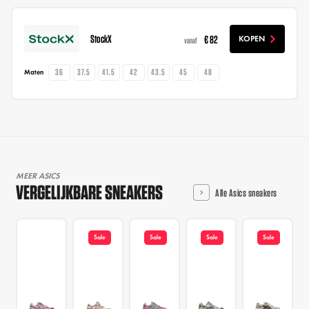
StockX
€ 82
KOPEN
vanaf
36
37.5
41.5
42
43.5
45
48
Maten
MEER ASICS
VERGELIJKBARE SNEAKERS
Alle Asics sneakers
Sale
Sale
Sale
Sale