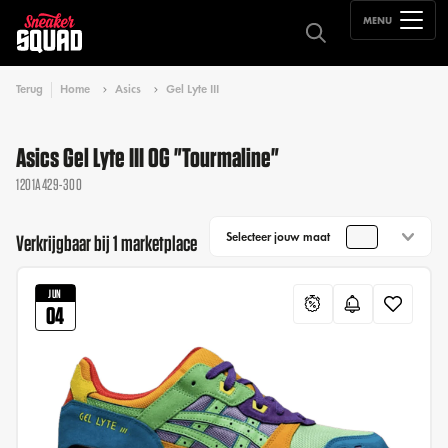
MENU
Terug
Home
Asics
Gel Lyte III
Asics Gel Lyte III OG "Tourmaline"
1201A429-300
Selecteer jouw maat
Verkrijgbaar bij 1 marketplace
JUN
04