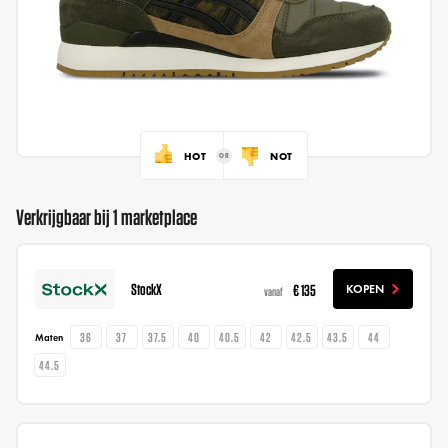
HOT
NOT
Verkrijgbaar bij 1 marketplace
StockX
€ 135
KOPEN
vanaf
36
37
37.5
40
40.5
42
42.5
43.5
44
Maten
44.5