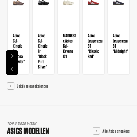
Asics
Asics
MADNESS
Asics
Asics
Gel-
Gel-
x Asics
Leggerezza
Leggerezza
Kinetic
Kinetic
Gel-
ST
ST
Fr
Fr
Kayano
"Classic
"Midnight"
"Cocoa
"Black
12.1
Red"
Powder"
Pure
Silver"
Bekijk releasekalender
TOP 5 DEZE WEEK
ASICS MODELLEN
Alle Asics sneakers