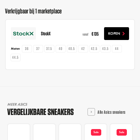
Verkrijgbaar bij 1 marketplace
StockX
€ 135
KOPEN
vanaf
36
37
37.5
40
40.5
42
42.5
43.5
44
Maten
44.5
MEER ASICS
VERGELIJKBARE SNEAKERS
Alle Asics sneakers
Sale
Sale