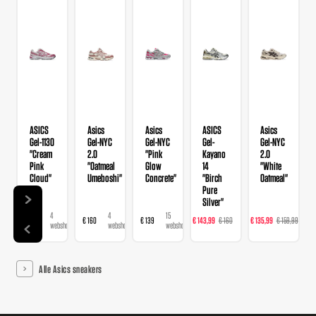
ASICS
Asics
Asics
ASICS
Asics
Gel-1130
Gel-NYC
Gel-NYC
Gel-
Gel-NYC
"Cream
2.0
"Pink
Kayano
2.0
Pink
"Oatmeal
Glow
14
"White
Cloud"
Umeboshi"
Concrete"
"Birch
Oatmeal"
Pure
Silver"
4
4
15
22
20
€ 109
€ 160
€ 139
€ 143,99
€ 160
€ 135,99
€ 159,99
€ 
webshops
webshops
webshops
webshops
we
Alle Asics sneakers