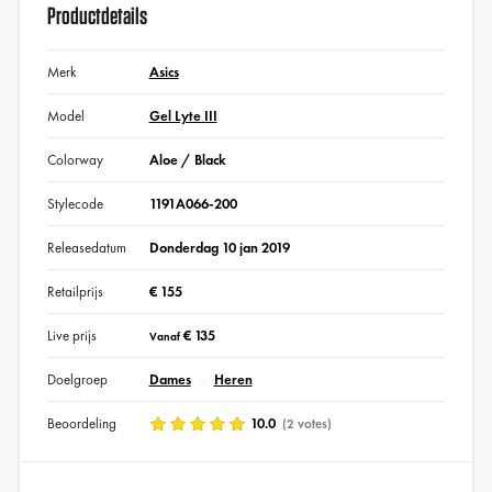
Productdetails
Merk
Asics
Model
Gel Lyte III
Colorway
Aloe / Black
Stylecode
1191A066-200
Releasedatum
Donderdag 10 jan 2019
Retailprijs
€ 155
Live prijs
€ 135
Vanaf
Doelgroep
Dames
Heren
Beoordeling
10.0
(2 votes)