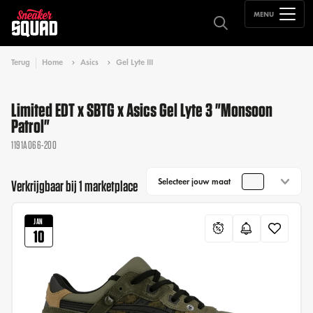
MENU
Terug
Home
Asics
Gel Lyte III
Limited EDT x SBTG x Asics Gel Lyte 3 "Monsoon
Patrol"
1191A066-200
Selecteer jouw maat
Verkrijgbaar bij 1 marketplace
JAN
10