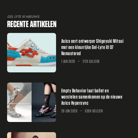
GEL LYTE III NIEUWS
RECENTE ARTIKELEN
Asics eert ontwerper Shigeyuki Mitsui
met een kleurrijke Gel-Lyte III 07
Remastered
1 JUN 2026
172X GELEZEN
Empty Behavior laat ballet en
worstelen samenkomen op de nieuwe
Asics Hypersync
28 JUN 2026
339X GELEZEN