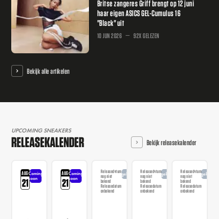
Britse zangeres Griff brengt op 12 juni
haar eigen ASICS GEL-Cumulus 16
"Black" uit
10 JUN 2026
92X GELEZEN
Bekijk alle artikelen
UPCOMING SNEAKERS
RELEASEKALENDER
Bekijk releasekalender
Releasedatum
Releasedatum
Releasedatum
AUG
AUG
Coming
Coming
Aangekondigd
Aangekondigd
Aangekondi
nog niet
nog niet
nog niet
soon
soon
21
21
bekend
bekend
bekend
Releasedatum
Releasedatum
Releasedatum
onbekend
onbekend
onbekend