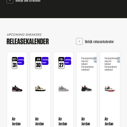
Bekijk alle artikelen
UPCOMING SNEAKERS
RELEASEKALENDER
Bekijk releasekalender
Releasedatum
Releasedatum
OCT
JAN
FEB
Coming
Coming
Coming
Aangekondigd
Aangekondi
nog niet
nog niet
soon
soon
soon
31
30
27
bekend
bekend
Releasedatum
Releasedatum
onbekend
onbekend
Air
Air
Air
Air
Air
Jordan
Jordan
Jordan
Jordan
Jordan