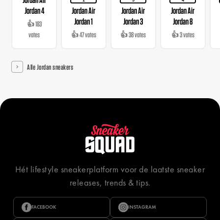
2
3
4
Jordan 4
Jordan Air
Jordan Air
Jordan Air
Jordan 1
Jordan 3
Jordan 8
👍 183
votes
👍 47 votes
👍 38 votes
👍 3 votes
Alle Jordan sneakers
Hét lifestyle sneakerplatform voor de laatste sneaker
releases, trends & tips.
FACEBOOK
INSTAGRAM