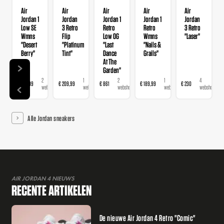
Air
Air
Air
Air
Air
Jordan 1
Jordan
Jordan 1
Jordan 1
Jordan
Low SE
3 Retro
Retro
Retro
3 Retro
Wmns
Flip
Low OG
Wmns
"Laser"
"Desert
"Platinum
"Last
"Nails &
Berry"
Tint"
Dance
Grails"
At The
Garden"
2
1
2
1
4
€ 139,99
€ 209,99
€ 861
€ 189,99
€ 230
€
webshops
webshop
webshops
webshop
webshops
Alle Jordan sneakers
AIR JORDAN 4 NIEUWS
RECENTE ARTIKELEN
De nieuwe Air Jordan 4 Retro "Comic"