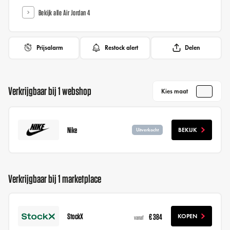
Bekijk alle Air Jordan 4
Prijsalarm
Restock alert
Delen
Verkrijgbaar bij 1 webshop
Kies maat
Nike
BEKIJK
Uitverkocht
Verkrijgbaar bij 1 marketplace
StockX
€ 384
KOPEN
vanaf