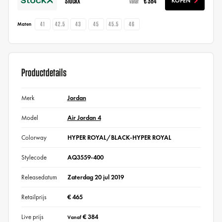
StockX
€ 384
KOPEN
vanaf
41
42.5
43
45
45.5
46
Maten
Productdetails
Merk
Jordan
Model
Air Jordan 4
Colorway
HYPER ROYAL/BLACK-HYPER ROYAL
Stylecode
AQ3559-400
Releasedatum
Zaterdag 20 jul 2019
Retailprijs
€ 465
Live prijs
€ 384
Vanaf