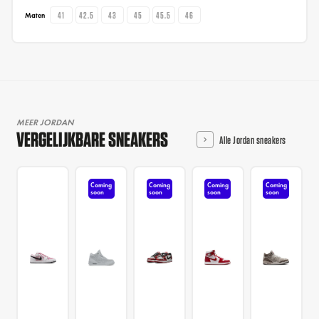
41
42.5
43
45
45.5
46
Maten
MEER JORDAN
VERGELIJKBARE SNEAKERS
Alle Jordan sneakers
Coming
Coming
Coming
Coming
soon
soon
soon
soon