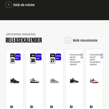
Bekijk alle artikelen
UPCOMING SNEAKERS
RELEASEKALENDER
Bekijk releasekalender
Releasedatum
Releasedatum
OCT
JAN
FEB
Coming
Coming
Coming
Aangekondigd
Aangekondi
nog niet
nog niet
soon
soon
soon
31
30
27
bekend
bekend
Releasedatum
Releasedatum
onbekend
onbekend
Air
Air
Air
Air
Air