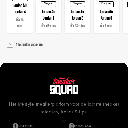
Nummer
Nummer
Nummer
Jordan Air
2
3
4
Jordan 4
Jordan Air
Jordan Air
Jordan Air
Jordan 1
Jordan 3
Jordan 8
👍 165
votes
👍 46 votes
👍 23 votes
👍 3 votes
Alle Jordan sneakers
Hét lifestyle sneakerplatform voor de laatste sneaker
releases, trends & tips.
FACEBOOK
INSTAGRAM