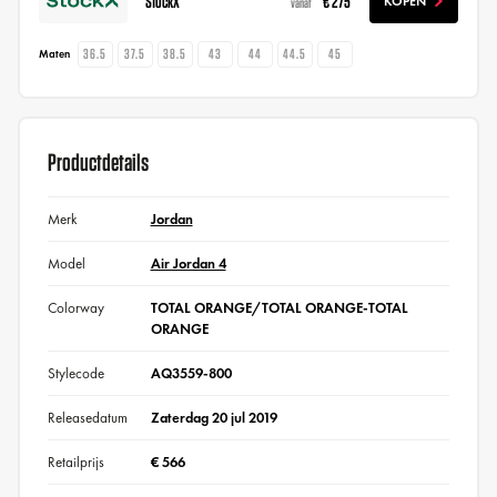
StockX
€ 275
KOPEN
vanaf
36.5
37.5
38.5
43
44
44.5
45
Maten
Productdetails
Merk
Jordan
Model
Air Jordan 4
Colorway
TOTAL ORANGE/TOTAL ORANGE-TOTAL
ORANGE
Stylecode
AQ3559-800
Releasedatum
Zaterdag 20 jul 2019
Retailprijs
€ 566