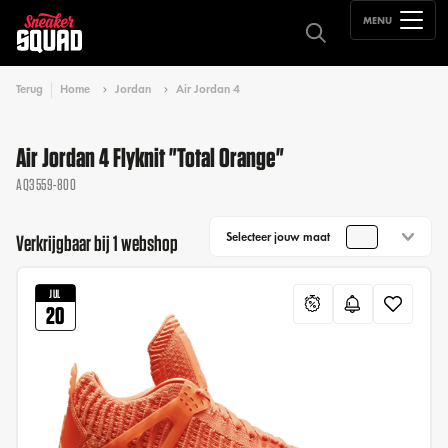
MENU
Terug
Home
Jordan
Air Jordan 4
Air Jordan 4 Flyknit "Total Orange"
AQ3559-800
Selecteer jouw maat
Verkrijgbaar bij 1 webshop
JUL
20