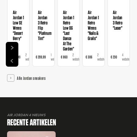
Air
Air
Air
Air
Air
Jordan 1
Jordan
Jordan 1
Jordan 1
Jordan
Low SE
3 Retro
Retro
Retro
3 Retro
Wmns
Flip
Low OG
Wmns
"Laser"
"Desert
"Platinum
"Last
"Nails &
Berry"
Tint"
Dance
Grails"
At The
Garden"
2
1
2
2
4
€ 139,99
€ 209,99
€ 860
€ 306
€ 230
webshops
webshop
webshops
webshops
webshops
Alle Jordan sneakers
AIR JORDAN 4 NIEUWS
RECENTE ARTIKELEN