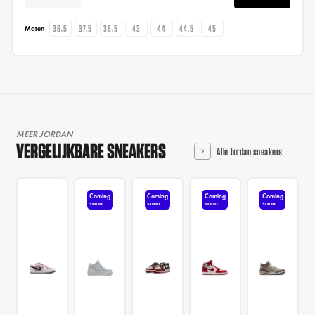
36.5
37.5
38.5
43
44
44.5
45
Maten
MEER JORDAN
VERGELIJKBARE SNEAKERS
Alle Jordan sneakers
Coming
Coming
Coming
Coming
soon
soon
soon
soon