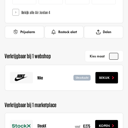
Bekijk alle Air Jordan 4
Prijsalarm
Restock alert
Delen
Verkrijgbaar bij 1 webshop
Kies maat
Nike
BEKIJK
Uitverkocht
Verkrijgbaar bij 1 marketplace
StockX
€ 275
KOPEN
vanaf