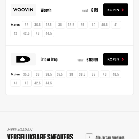
Woovin
€ 179
KOPEN
vanaf
36
36.5
37.5
38
38.5
39
40
40.5
41
Maten
42
42.5
43
44.5
Drip or Drop
€ 169,99
KOPEN
vanaf
35.5
36
36.5
37.5
38
38.5
39
40
40.5
Maten
41
42
42.5
44.5
MEER JORDAN
VERGELIJKBARE SNEAKERS
Alle Jordan sneakers