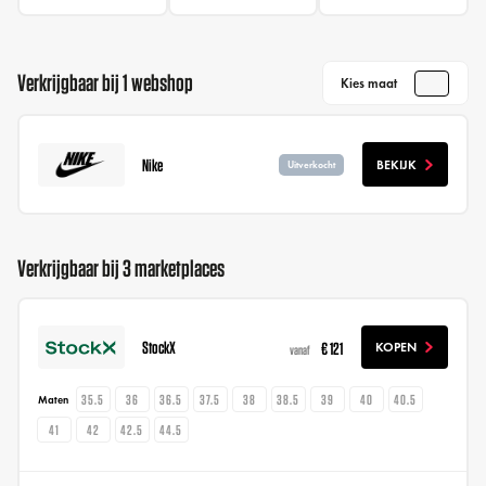
Verkrijgbaar bij 1 webshop
Kies maat
Nike
BEKIJK
Uitverkocht
Verkrijgbaar bij 3 marketplaces
StockX
€ 121
KOPEN
vanaf
35.5
36
36.5
37.5
38
38.5
39
40
40.5
Maten
41
42
42.5
44.5