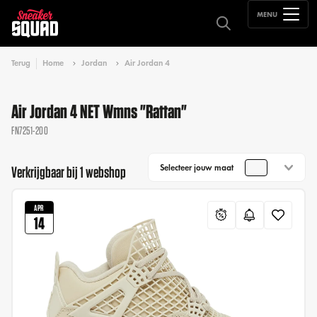
MENU
Terug
Home
Jordan
Air Jordan 4
Air Jordan 4 NET Wmns "Rattan"
FN7251-200
Selecteer jouw maat
Verkrijgbaar bij 1 webshop
APR
14