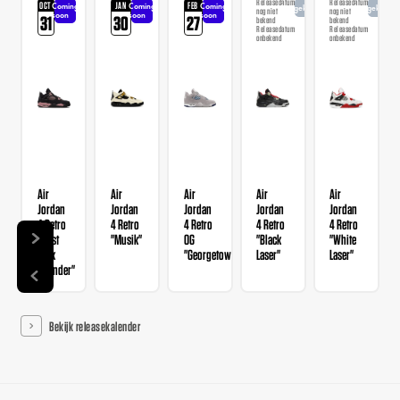
Releasedatum
Releasedatum
OCT
JAN
FEB
Coming
Coming
Coming
Aangekondigd
Aangekondi
nog niet
nog niet
soon
soon
soon
31
30
27
bekend
bekend
Releasedatum
Releasedatum
onbekend
onbekend
Air
Air
Air
Air
Air
Jordan
Jordan
Jordan
Jordan
Jordan
4 Retro
4 Retro
4 Retro
4 Retro
4 Retro
"Rust
"Musik"
OG
"Black
"White
Pink
"Georgetown"
Laser"
Laser"
Thunder"
Bekijk releasekalender