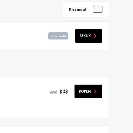
Kies maat
BEKIJK
Uitverkocht
€ 146
KOPEN
vanaf