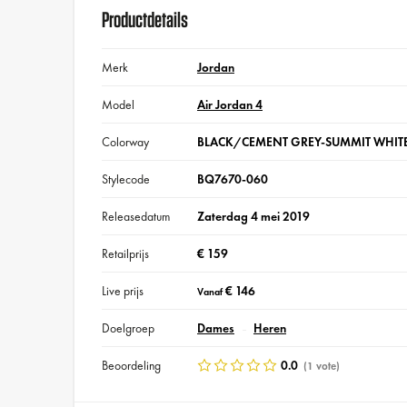
Productdetails
Merk
Jordan
Model
Air Jordan 4
Colorway
BLACK/CEMENT GREY-SUMMIT WHITE
Stylecode
BQ7670-060
Releasedatum
Zaterdag 4 mei 2019
Retailprijs
€ 159
Live prijs
€ 146
Vanaf
Doelgroep
Dames
Heren
Beoordeling
0.0
(1 vote)