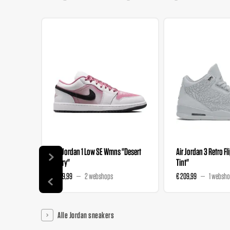
Air Jordan 1 Low SE Wmns "Desert
Air Jordan 3 Retro Fl
Berry"
Tint"
€ 139,99
2 webshops
€ 209,99
1 websh
Alle Jordan sneakers