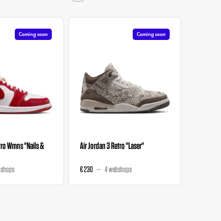
Coming soon
Coming soon
etro Wmns "Nails &
Air Jordan 3 Retro "Laser"
Air Jord
Renaissa
bshops
€ 230
4 webshops
€ 243