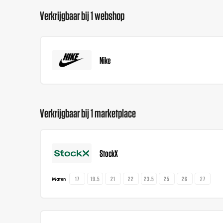
Verkrijgbaar bij 1 webshop
Nike
Verkrijgbaar bij 1 marketplace
StockX
17
19.5
21
22
23.5
25
26
27
Maten