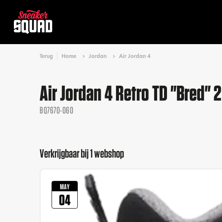
Terug
Home
Jordan
Air Jordan 4
Air Jordan 4 Retro TD "Bred" 
BQ7670-060
Verkrijgbaar bij 1 webshop
MAY
04