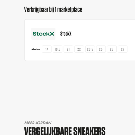
Verkrijgbaar bij 1 marketplace
StockX
17
19.5
21
22
23.5
25
26
27
Maten
MEER JORDAN
VERGELIJKBARE SNEAKERS