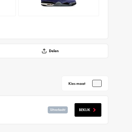
Delen
Kies maat
BEKIJK
Uitverkocht