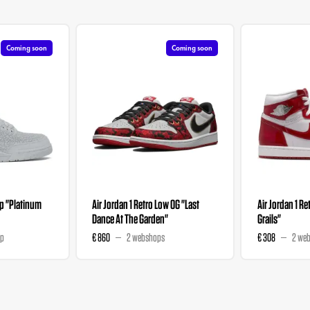
Coming soon
Coming soon
ip "Platinum
Air Jordan 1 Retro Low OG "Last
Air Jordan 1 R
Dance At The Garden"
Grails"
op
€ 860
2 webshops
€ 308
2 we