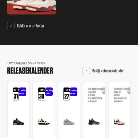
Bekijk alle artikelen
UPCOMING SNEAKERS
RELEASEKALENDER
Bekijk releasekalender
Releasedatum
Releasedatum
OCT
JAN
FEB
Coming
Coming
Coming
Aangekondigd
Aangekondi
nog niet
nog niet
soon
soon
soon
31
30
27
bekend
bekend
Releasedatum
Releasedatum
onbekend
onbekend