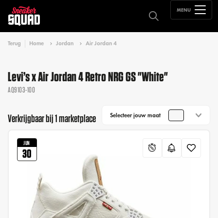
MENU
Terug
Home
Jordan
Air Jordan 4
Levi’s x Air Jordan 4 Retro NRG GS "White"
AQ9103-100
Selecteer jouw maat
Verkrijgbaar bij 1 marketplace
JUN
30