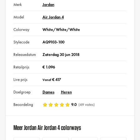
Merk
Jordan
Model
Air Jordan 4
Colorway
White/White/White
Stylecode
AQ9103-100
Releasedatum
Zaterdag 30 jun 2018
Retailprijs
€ 1.096
Live prijs
€ 417
Vanaf
Doelgroep
Dames
Heren
Beoordeling
9.0
(49 votes)
Meer Jordan Air Jordan 4 colorways