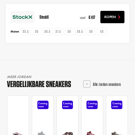
StockX
€ 417
KOPEN
vanaf
35.5
36
36.5
37.5
38
38.5
39
40
Maten
MEER JORDAN
VERGELIJKBARE SNEAKERS
Alle Jordan sneakers
Coming
Coming
Coming
Coming
soon
soon
soon
soon