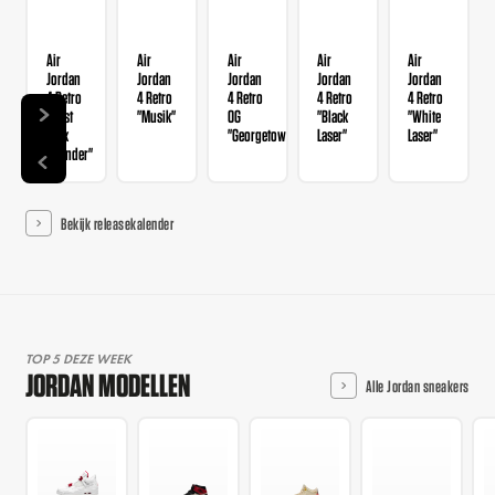
Air
Air
Air
Air
Air
Jordan
Jordan
Jordan
Jordan
Jordan
4 Retro
4 Retro
4 Retro
4 Retro
4 Retro
"Rust
"Musik"
OG
"Black
"White
Pink
"Georgetown"
Laser"
Laser"
Thunder"
Bekijk releasekalender
TOP 5 DEZE WEEK
JORDAN MODELLEN
Alle Jordan sneakers