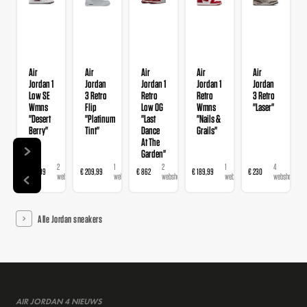
Air
Air
Air
Air
Air
Jordan 1
Jordan
Jordan 1
Jordan 1
Jordan
Low SE
3 Retro
Retro
Retro
3 Retro
Wmns
Flip
Low OG
Wmns
"Laser"
"Desert
"Platinum
"Last
"Nails &
Berry"
Tint"
Dance
Grails"
At The
Garden"
2
1
2
1
4
€ 139,99
€ 209,99
€ 862
€ 189,99
€ 230
webshops
webshop
webshops
webshop
webshops
Alle Jordan sneakers
AIR JORDAN 4 NIEUWS