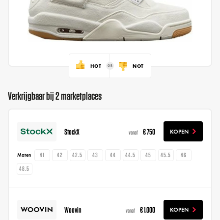
HOT
NOT
Verkrijgbaar bij 2 marketplaces
StockX
€ 750
KOPEN
vanaf
41
42
42.5
43
44
44.5
45
45.5
46
Maten
48.5
Woovin
€ 1.000
KOPEN
vanaf