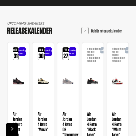
UPCOMING SNEAKERS
RELEASEKALENDER
Bekijk releasekalender
Releasedatum
Releasedatum
OCT
JAN
FEB
Coming
Coming
Coming
Aangekondigd
Aangekondi
nog niet
nog niet
soon
soon
soon
31
30
27
bekend
bekend
Releasedatum
Releasedatum
onbekend
onbekend
Air
Air
Air
Air
Air
Jordan
Jordan
Jordan
Jordan
Jordan
4 Retro
4 Retro
4 Retro
4 Retro
4 Retro
"Rust
"Musik"
OG
"Black
"White
Pink
"Georgetown"
Laser"
Laser"