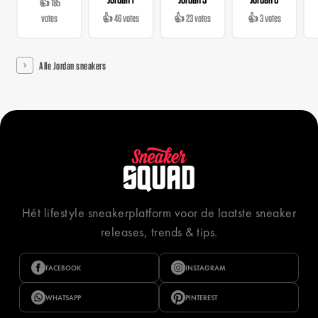
👍 185
votes
👍 46 votes
👍 23 votes
👍 3 votes
Alle Jordan sneakers
Hét lifestyle sneakerplatform voor de laatste sneaker
releases, trends & tips.
FACEBOOK
INSTAGRAM
WHATSAPP
PINTEREST