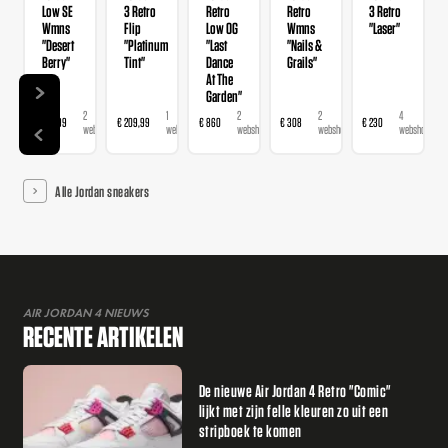
Low SE
3 Retro
Retro
Retro
3 Retro
Wmns
Flip
Low OG
Wmns
"Laser"
"Desert
"Platinum
"Last
"Nails &
Berry"
Tint"
Dance
Grails"
At The
Garden"
2
1
2
2
4
€ 139,99
€ 209,99
€ 860
€ 308
€ 230
webshops
webshop
webshops
webshops
webshops
Alle Jordan sneakers
AIR JORDAN 4 NIEUWS
RECENTE ARTIKELEN
De nieuwe Air Jordan 4 Retro "Comic"
lijkt met zijn felle kleuren zo uit een
stripboek te komen