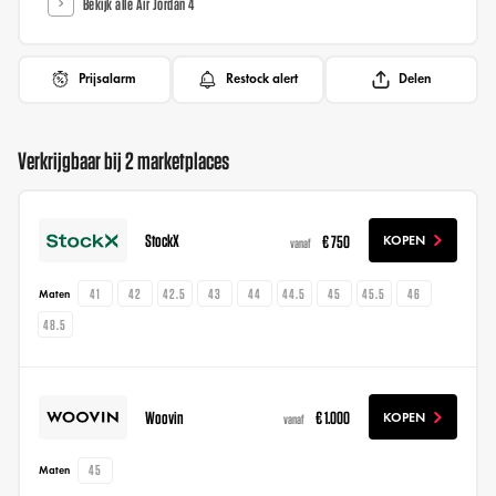
Bekijk alle Air Jordan 4
Prijsalarm
Restock alert
Delen
Verkrijgbaar bij 2 marketplaces
StockX
€ 750
KOPEN
vanaf
41
42
42.5
43
44
44.5
45
45.5
46
Maten
48.5
Woovin
€ 1.000
KOPEN
vanaf
45
Maten