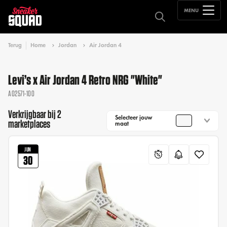
MENU
Terug
Home
Jordan
Air Jordan 4
Levi’s x Air Jordan 4 Retro NRG "White"
AO2571-100
Verkrijgbaar bij 2
Selecteer jouw
marketplaces
maat
JUN
30