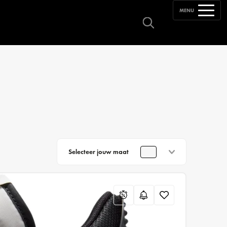
MENU
Selecteer jouw maat