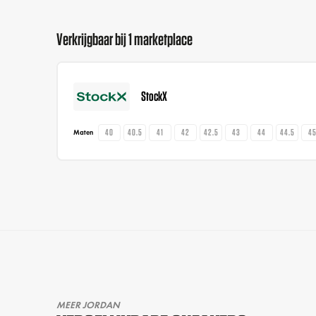
Verkrijgbaar bij 1 marketplace
StockX
40
40.5
41
42
42.5
43
44
44.5
4
Maten
MEER JORDAN