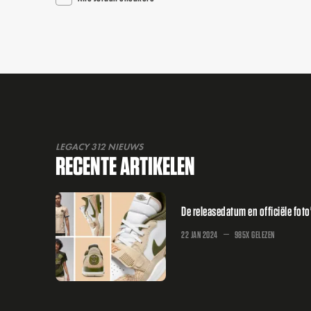
LEGACY 312 NIEUWS
RECENTE ARTIKELEN
De releasedatum en officiële foto
22 JAN 2024
985X GELEZEN