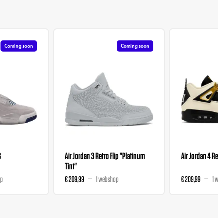
Coming soon
Coming soon
G
Air Jordan 3 Retro Flip "Platinum
Air Jordan 4 R
Tint"
op
€ 209,99
1 webshop
€ 209,99
1 