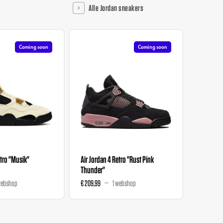
Alle Jordan sneakers
Coming soon
Coming soon
etro "Musik"
Air Jordan 4 Retro "Rust Pink
Air Jorda
Thunder"
Dance At
webshop
€ 209,99
1 webshop
€ 863