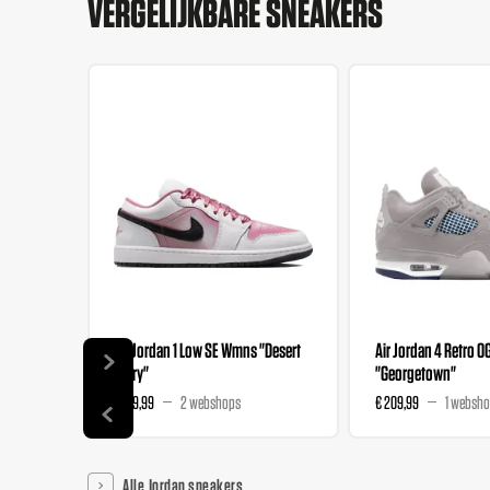
VERGELIJKBARE SNEAKERS
Air Jordan 1 Low SE Wmns "Desert
Air Jordan 4 Retro O
Berry"
"Georgetown"
€ 139,99
2 webshops
€ 209,99
1 websh
Alle Jordan sneakers