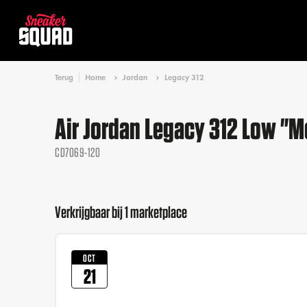
Terug
Home
Jordan
Legacy 312
Air Jordan Legacy 312 Low "M
CD7069-120
Verkrijgbaar bij 1 marketplace
OCT
21