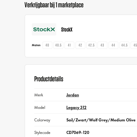
Verkrijgbaar bij 1 marketplace
StockX
40
40.5
41
42
42.5
43
44
44.5
4
Maten
Productdetails
Merk
Jordan
Model
Legacy 312
Colorway
Sail/Zwart/Wolf Grey/Medium Olive
Stylecode
CD7069-120