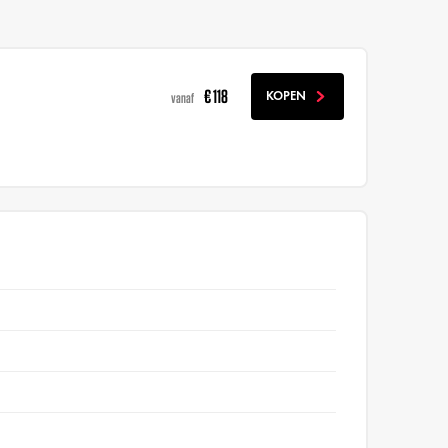
€ 118
KOPEN
vanaf