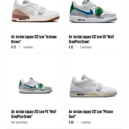
Air Jordan Legacy 312 Low "Archaeo
Air Jordan Legacy 312 Low GS "Wolf
Brown"
Grey/Pine Green'
€ 73
1 webshop
€ 52
2 webshops
Air Jordan Legacy 312 Low PS "Wolf
Air Jordan Legacy 312 Low "Photon
Grey/Pine Green"
Dust"
Niet beschikbaar
€ 80
1 webshop