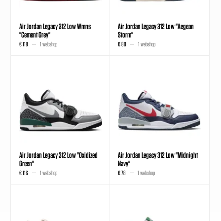
Air Jordan Legacy 312 Low Wmns
Air Jordan Legacy 312 Low "Aegean
"Cement Grey"
Storm"
€ 118
1 webshop
€ 80
1 webshop
Air Jordan Legacy 312 Low "Oxidized
Air Jordan Legacy 312 Low "Midnight
Green"
Navy"
€ 116
1 webshop
€ 78
1 webshop