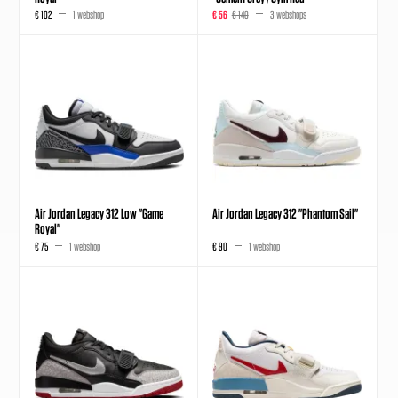
€ 102
1 webshop
€ 56
€ 140
3 webshops
Air Jordan Legacy 312 Low "Game
Air Jordan Legacy 312 "Phantom Sail"
Royal"
€ 75
1 webshop
€ 90
1 webshop