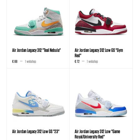
Air Jordan Legacy 312 "Teal Nebula"
Air Jordan Legacy 312 Low GS "Gym
Red"
€ 88
1 webshop
€ 72
1 webshop
Air Jordan Legacy 312 Low GS "23"
Air Jordan Legacy 312 Low "Game
Royal/University Red"