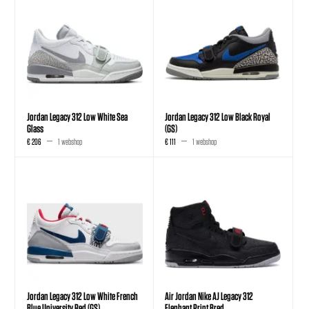
Jordan Legacy 312 Low White Sea
Jordan Legacy 312 Low Black Royal
Glass
(GS)
€ 206
1 webshop
€ 111
1 webshop
Jordan Legacy 312 Low White French
Air Jordan Nike AJ Legacy 312
Blue University Red (GS)
Elephant Print Bred