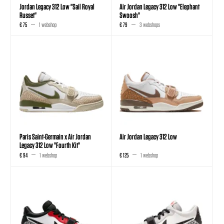
Jordan Legacy 312 Low "Sail Royal
Air Jordan Legacy 312 Low "Elephant
Russet"
Swoosh"
€ 75
1 webshop
€ 79
3 webshops
Paris Saint-Germain x Air Jordan
Air Jordan Legacy 312 Low
Legacy 312 Low "Fourth Kit"
€ 94
1 webshop
€ 125
1 webshop