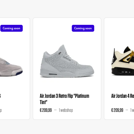
Coming soon
Coming soon
G
Air Jordan 3 Retro Flip "Platinum
Air Jordan 4 R
Tint"
op
€ 209,99
1 webshop
€ 209,99
1 