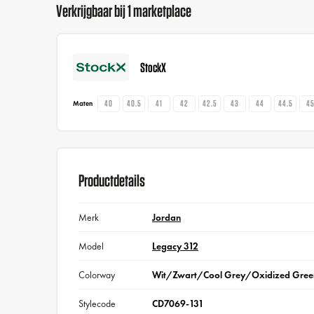
Verkrijgbaar bij 1 marketplace
StockX
40
40.5
41
42
42.5
43
44
44.5
4
Maten
Productdetails
Merk
Jordan
Model
Legacy 312
Colorway
Wit/Zwart/Cool Grey/Oxidized Gree
Stylecode
CD7069-131