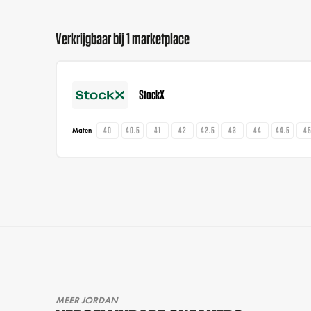
Verkrijgbaar bij 1 marketplace
StockX
40
40.5
41
42
42.5
43
44
44.5
4
Maten
MEER JORDAN