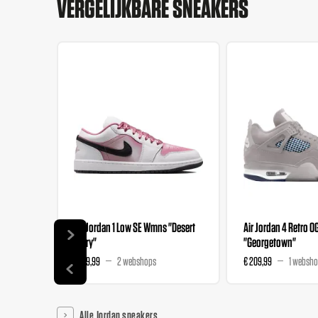
VERGELIJKBARE SNEAKERS
Air Jordan 1 Low SE Wmns "Desert
Air Jordan 4 Retro O
Berry"
"Georgetown"
€ 139,99
2 webshops
€ 209,99
1 websh
Alle Jordan sneakers