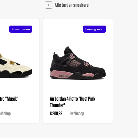
Alle Jordan sneakers
Coming soon
Coming soon
etro "Musik"
Air Jordan 4 Retro "Rust Pink
Air Jorda
Thunder"
Dance At
webshop
€ 209,99
1 webshop
€ 861