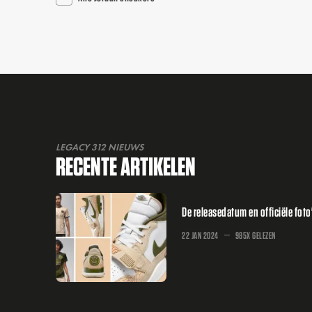
LEGACY 312 NIEUWS
RECENTE ARTIKELEN
De releasedatum en officiële foto
22 JAN 2024
985X GELEZEN