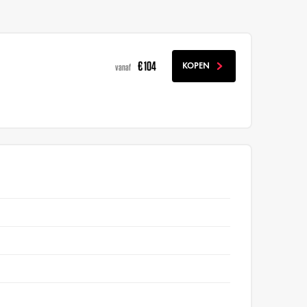
€ 104
KOPEN
vanaf