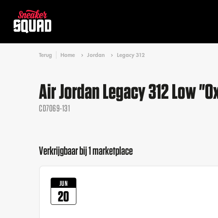
Terug
Home
Jordan
Legacy 312
Air Jordan Legacy 312 Low "O
CD7069-131
Verkrijgbaar bij 1 marketplace
JUN
20