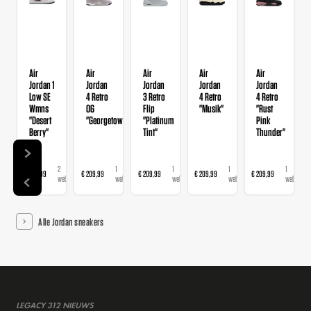
Air
Air
Air
Air
Air
Jordan 1
Jordan
Jordan
Jordan
Jordan
Low SE
4 Retro
3 Retro
4 Retro
4 Retro
Wmns
OG
Flip
"Musik"
"Rust
"Desert
"Georgetown"
"Platinum
Pink
Berry"
Tint"
Thunder"
2
1
1
1
1
€ 139,99
€ 209,99
€ 209,99
€ 209,99
€ 209,99
webshops
webshop
webshop
webshop
webshop
Alle Jordan sneakers
LEGACY 312 NIEUWS