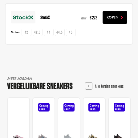
StockX
€ 272
KOPEN
vanaf
42
42.5
44
44.5
45
Maten
MEER JORDAN
VERGELIJKBARE SNEAKERS
Alle Jordan sneakers
Coming
Coming
Coming
Coming
soon
soon
soon
soon