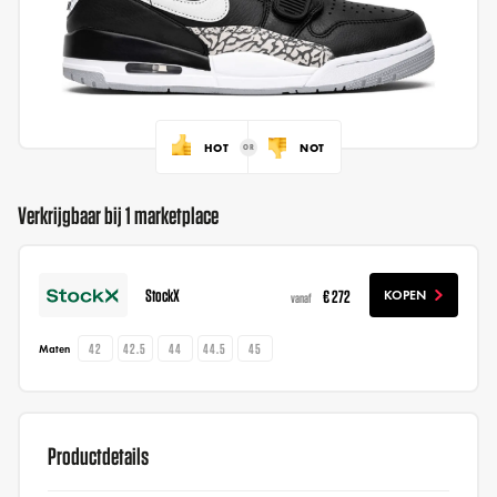
HOT
NOT
Verkrijgbaar bij 1 marketplace
StockX
€ 272
KOPEN
vanaf
42
42.5
44
44.5
45
Maten
Productdetails