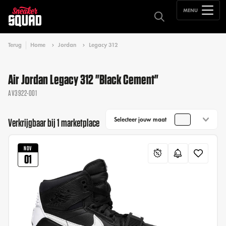
MENU
Terug
Home
Jordan
Legacy 312
Air Jordan Legacy 312 "Black Cement"
AV3922-001
Selecteer jouw maat
Verkrijgbaar bij 1 marketplace
NOV
01