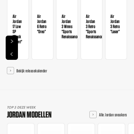
Air
Air
Air
Air
Air
Jordan
Jordan
Jordan
Jordan
Jordan
17 Low
6 Retro
3 Wmns
3 Retro
3 Retro
SP
"Oreo"
"Sports
"Sports
"Laser"
"Black
Renaissance"
Renaissance"
Patent"
Bekijk releasekalender
TOP 5 DEZE WEEK
JORDAN MODELLEN
Alle Jordan sneakers