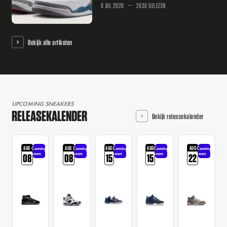
6 JUL 2026
243X GELEZEN
Bekijk alle artikelen
UPCOMING SNEAKERS
RELEASEKALENDER
Bekijk releasekalender
AUG
AUG
AUG
AUG
AUG
Coming
Coming
Coming
Coming
Coming
soon
soon
soon
soon
soon
08
08
15
15
22