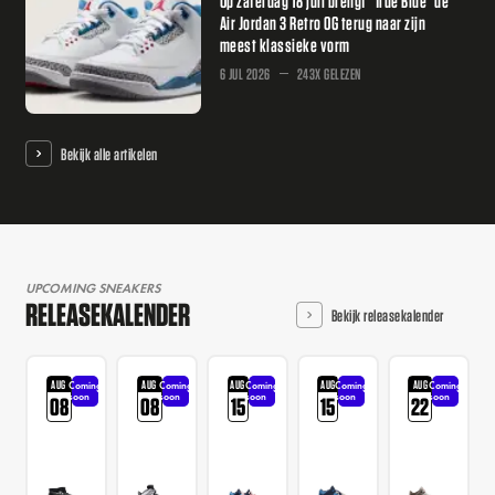
Op zaterdag 18 juli brengt "True Blue" de
Air Jordan 3 Retro OG terug naar zijn
meest klassieke vorm
6 JUL 2026
243X GELEZEN
Bekijk alle artikelen
UPCOMING SNEAKERS
RELEASEKALENDER
Bekijk releasekalender
AUG
AUG
AUG
AUG
AUG
Coming
Coming
Coming
Coming
Coming
soon
soon
soon
soon
soon
08
08
15
15
22