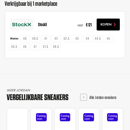
Verkrijgbaar bij 1 marketplace
StockX
€ 121
KOPEN
vanaf
40
40.5
41
42
42.5
43
44
44.5
45
Maten
45.5
46
47
47.5
48.5
MEER JORDAN
VERGELIJKBARE SNEAKERS
Alle Jordan sneakers
Coming
Coming
Coming
Coming
soon
soon
soon
soon