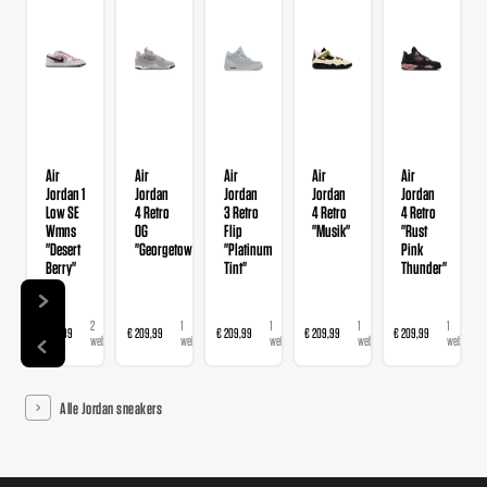
Air
Air
Air
Air
Air
Jordan 1
Jordan
Jordan
Jordan
Jordan
Low SE
4 Retro
3 Retro
4 Retro
4 Retro
Wmns
OG
Flip
"Musik"
"Rust
"Desert
"Georgetown"
"Platinum
Pink
Berry"
Tint"
Thunder"
2
1
1
1
1
€ 139,99
€ 209,99
€ 209,99
€ 209,99
€ 209,99
webshops
webshop
webshop
webshop
webshop
Alle Jordan sneakers