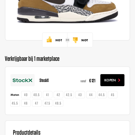
HOT
NOT
Verkrijgbaar bij 1 marketplace
StockX
€ 121
KOPEN
vanaf
40
40.5
41
42
42.5
43
44
44.5
45
Maten
45.5
46
47
47.5
48.5
Productdetails