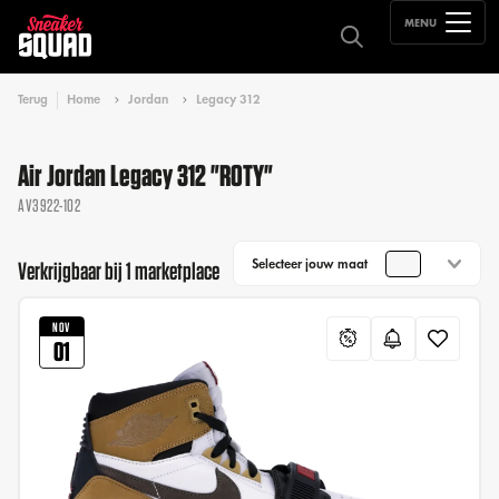
MENU
Terug
Home
Jordan
Legacy 312
Air Jordan Legacy 312 "ROTY"
AV3922-102
Selecteer jouw maat
Verkrijgbaar bij 1 marketplace
NOV
01