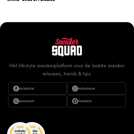
Hét lifestyle sneakerplatform voor de laatste sneaker
releases, trends & tips.
FACEBOOK
INSTAGRAM
WHATSAPP
PINTEREST