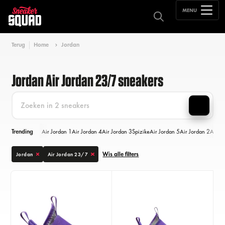
MENU
Terug
Home
Jordan
Jordan Air Jordan 23/7 sneakers
Trending
Air Jordan 1
Air Jordan 4
Air Jordan 3
Spizike
Air Jordan 5
Air Jordan 2
Air Jo
Wis alle filters
Jordan
Air Jordan 23/7