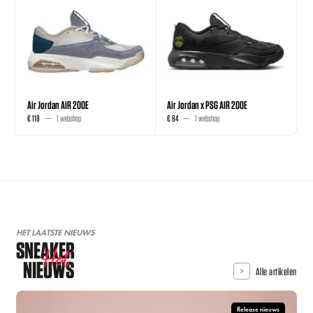
Air Jordan AIR 200E
Air Jordan x PSG AIR 200E
€ 118
1 webshop
€ 84
1 webshop
HET LAATSTE NIEUWS
SNEAKER
Hot
NIEUWS
Alle artikelen
Release nieuws