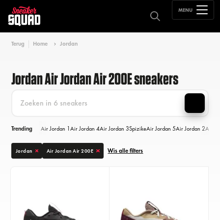
MENU
Terug
Home
Jordan
Jordan Air Jordan Air 200E sneakers
Trending
Air Jordan 1
Air Jordan 4
Air Jordan 3
Spizike
Air Jordan 5
Air Jordan 2
Air Jo
Wis alle filters
Jordan
Air Jordan Air 200E