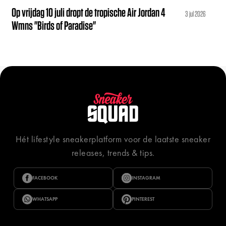
Op vrijdag 10 juli dropt de tropische Air Jordan 4
3 jul 2026
Wmns "Birds of Paradise"
Hét lifestyle sneakerplatform voor de laatste sneaker
releases, trends & tips.
FACEBOOK
INSTAGRAM
WHATSAPP
PINTEREST