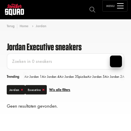
MENU
Terug
Home
Jordan
Jordan Executive sneakers
Trending
Air Jordan 1
Air Jordan 4
Air Jordan 3
Spizike
Air Jordan 5
Air Jordan 2
Air Jo
Wis alle filters
Jordan
Executive
Geen resultaten gevonden.