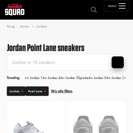
MENU
Terug
Home
Jordan
Jordan Point Lane sneakers
Trending
Air Jordan 1
Air Jordan 4
Air Jordan 3
Spizike
Air Jordan 5
Air Jordan 2
Air Jo
Wis alle filters
Jordan
Point Lane