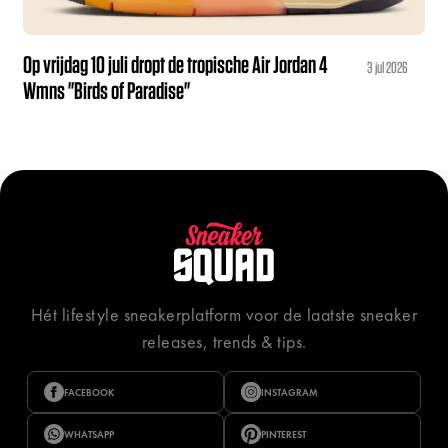
Op vrijdag 10 juli dropt de tropische Air Jordan 4
3 jul 2026
Wmns "Birds of Paradise"
Hét lifestyle sneakerplatform voor de laatste sneaker
releases, trends & tips.
FACEBOOK
INSTAGRAM
WHATSAPP
PINTEREST